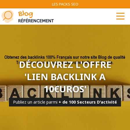
LES PACKS SEO
DÉCOUVREZ L'OFFRE
'LIEN BACKLINK A
10€UROS'
Publiez un article parmi
+ de 100 Secteurs D'activité