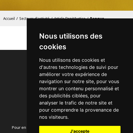
/
/
/
Accueil
Secteurs d'activité
Article Droit/Justice
Banque
Nous utilisons des
cookies
Nous utilisons des cookies et
d'autres technologies de suivi pour
améliorer votre expérience de
navigation sur notre site, pour vous
Acheter des Backlinks
montrer un contenu personnalisé et
Secteurs d'activité
des publicités ciblées, pour
Comment ça fonctionne ?
analyser le trafic de notre site et
Exemple d'Annonce
pour comprendre la provenance de
Articles SEO
nos visiteurs.
Pour en savoir plus sur le fonctionnement de notre annuaire,
J'accepte