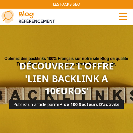
LES PACKS SEO
DÉCOUVREZ L'OFFRE
'LIEN BACKLINK A
10€UROS'
Publiez un article parmi
+ de 100 Secteurs D'activité