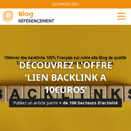
LES PACKS SEO
DÉCOUVREZ L'OFFRE
'LIEN BACKLINK A
10€UROS'
Publiez un article parmi
+ de 100 Secteurs D'activité