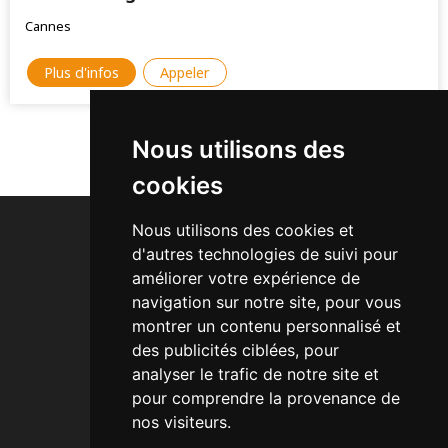
Cannes
Plus d'infos
Appeler
Nous utilisons des
1
cookies
Nous utilisons des cookies et
d'autres technologies de suivi pour
améliorer votre expérience de
navigation sur notre site, pour vous
Acheter des Backlinks
montrer un contenu personnalisé et
Secteurs d'activité
des publicités ciblées, pour
Comment ça fonctionne ?
analyser le trafic de notre site et
Exemple d'Annonce
pour comprendre la provenance de
Articles SEO
nos visiteurs.