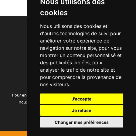
Nous utilisons des
suivant
1
2
cookies
Nous utilisons des cookies et
d'autres technologies de suivi pour
améliorer votre expérience de
navigation sur notre site, pour vous
Acheter des Backlinks
montrer un contenu personnalisé et
Secteurs d'activité
des publicités ciblées, pour
Comment ça fonctionne ?
analyser le trafic de notre site et
Exemple d'Annonce
pour comprendre la provenance de
Articles SEO
nos visiteurs.
Pour en savoir plus sur le fonctionnement de notre annuaire,
J'accepte
nous vous invitons à consulter nos mentions légales :
Je refuse
Mentions légales
Changer mes préférences