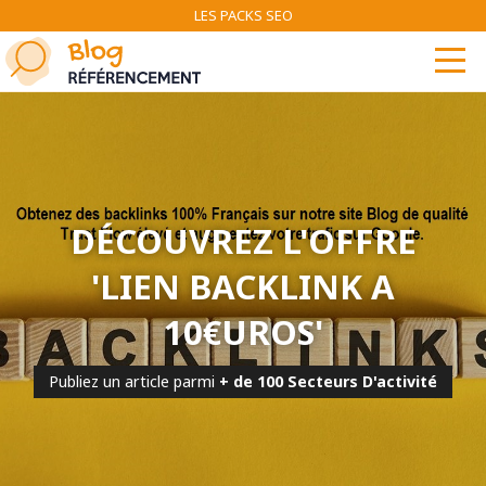
LES PACKS SEO
DÉCOUVREZ L'OFFRE
'LIEN BACKLINK A
10€UROS'
Publiez un article parmi
+ de 100 Secteurs D'activité