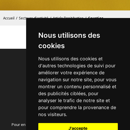
/
/
/
Accueil
Secteurs d'activité
Article Droit/Justice
Courtier
Nous utilisons des
cookies
Nous utilisons des cookies et
d'autres technologies de suivi pour
améliorer votre expérience de
navigation sur notre site, pour vous
Acheter des Backlinks
montrer un contenu personnalisé et
Secteurs d'activité
des publicités ciblées, pour
Comment ça fonctionne ?
analyser le trafic de notre site et
Exemple d'Annonce
pour comprendre la provenance de
Articles SEO
nos visiteurs.
Pour en savoir plus sur le fonctionnement de notre annuaire,
J'accepte