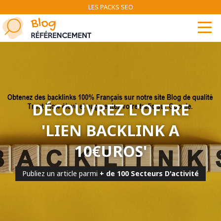
LES PACKS SEO
DÉCOUVREZ L'OFFRE
'LIEN BACKLINK A
10€UROS'
Publiez un article parmi
+ de 100 Secteurs D'activité