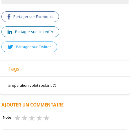
Partager sur Facebook
Partager sur LinkedIn
Partager sur Twitter
Tags
#réparation volet roulant 75
AJOUTER UN COMMENTAIRE
star_rate
star_rate
star_rate
star_rate
star_rate
star_rate
Note