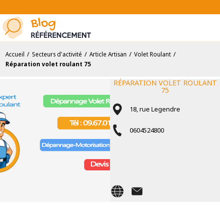
/
/
/
/
Accueil
Secteurs d'activité
Article Artisan
Volet Roulant
Réparation volet roulant 75
RÉPARATION VOLET ROULANT
75
18, rue Legendre
0604524800