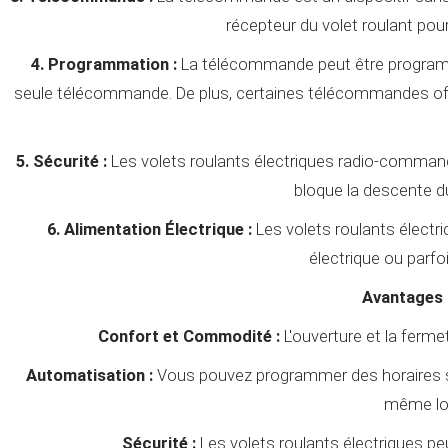
récepteur du volet roulant pour 
4. Programmation :
La télécommande peut être programmée
seule télécommande. De plus, certaines télécommandes offr
5. Sécurité :
Les volets roulants électriques radio-commandé
bloque la descente d
6. Alimentation Électrique :
Les volets roulants électr
électrique ou parfo
Avantages 
Confort et Commodité :
L'ouverture et la ferme
Automatisation :
Vous pouvez programmer des horaires spé
même lor
Sécurité :
Les volets roulants électriques pe