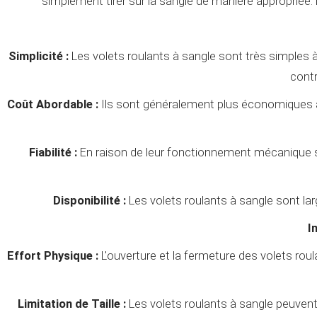
simplement tirer sur la sangle de manière appropriée. En
Simplicité :
Les volets roulants à sangle sont très simples à 
contr
Coût Abordable :
Ils sont généralement plus économiques à l'
Fiabilité :
En raison de leur fonctionnement mécanique sim
Disponibilité :
Les volets roulants à sangle sont la
I
Effort Physique :
L'ouverture et la fermeture des volets rou
Limitation de Taille :
Les volets roulants à sangle peuvent