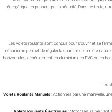
énergétique en passant par la sécurité. Dans ce texte, nous
Les volets roulants sont conçus pour s'ouvrir et se ferme
mécanisme permet de réguler la quantité de lumière naturel
horizontales, généralement en aluminium, en PVC ou en boi
Il exi
Volets Roulants Manuels
: Actionnés par une manivelle, une
Volets Roulants Électriques
: Motorisés, ils peuvent 